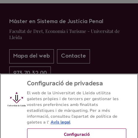
Màster en Sistema de Justícia Penal
Facultat de Dret, Economia i Turisme - Universitat de
Lleida
Mapa del web
Contacte
973 70 32 00
Configuració de privadesa
El web de la Universitat de Lleida utilitza
galetes pròpies i de tercers per gestionar les
vostres preferències amb finalitats
estadístiques i de màrqueting. Per a més
informació, consulteu l’apartat de política de
galetes a l'
Avís legal
Configuració