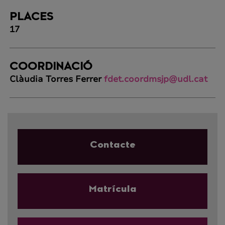
PLACES
17
COORDINACIÓ
Clàudia Torres Ferrer
fdet.coordmsjp@udl.cat
Contacte
Matrícula