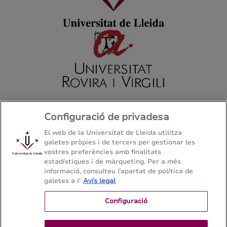
Configuració de privadesa
El web de la Universitat de Lleida utilitza
galetes pròpies i de tercers per gestionar les
Màster en Sistema de Justícia Penal
vostres preferències amb finalitats
Facultat de Dret, Economia i Turisme - Universitat de
estadístiques i de màrqueting. Per a més
informació, consulteu l’apartat de política de
Lleida
galetes a l'
Avís legal
Configuració
Mapa del web
Contacte